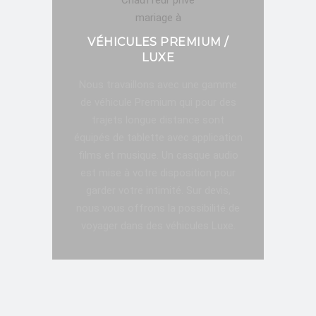
VÉHICULES PREMIUM /
LUXE
Nous travaillons avec une gamme
de véhicule Premium qui pour des
trajets longue distance sont
équipés de tablette avec application
films et musique. Un casque audio
est mise à votre disposition pour
garder votre intimité. Sur devis,
nous vous offrons la possibilité de
voyager dans des véhicules Luxe.
RÉSERVATION