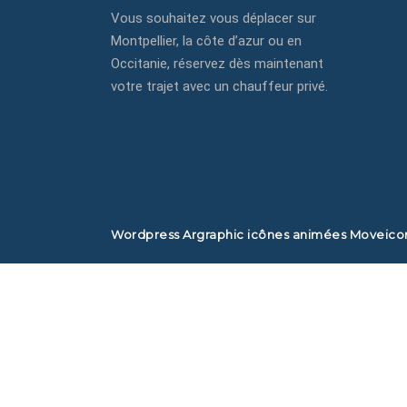
+3
Vous souhaitez vous déplacer sur
co
Montpellier, la côte d’azur ou en
ch
Occitanie, réservez dès maintenant
votre trajet avec un chauffeur privé.
Mo
Oc
Wordpress
Argraphic
icônes animées
Moveico