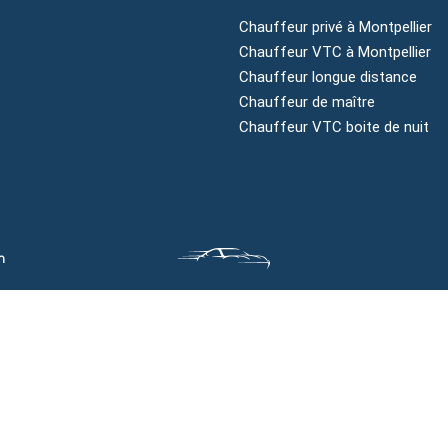
3650433750
Chauffeur privé à Montpellier
ntact@montpellier-
Chauffeur VTC à Montpellier
auffeurprive.fr
Chauffeur longue distance
ntpellier, Côte d'Azur,
Chauffeur de maître
citanie
Chauffeur VTC boite de nuit
n