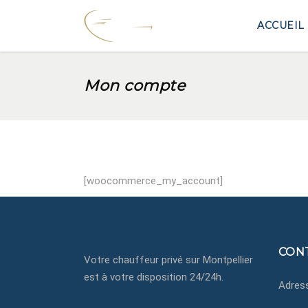
ACCUEIL
Mon compte
[woocommerce_my_account]
CON
Votre chauffeur privé sur Montpellier
est à votre disposition 24/24h.
Adress