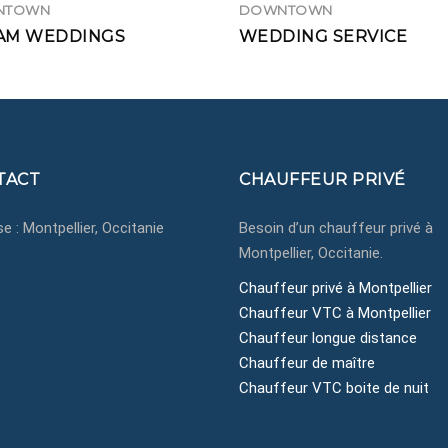
NTOWN
DOWNTOWN
AM WEDDINGS
WEDDING SERVICE
TACT
CHAUFFEUR PRIVÉ
e : Montpellier, Occitanie
Besoin d’un chauffeur privé à
Montpellier, Occitanie.
3650433750
Chauffeur privé à Montpellier
ntact@montpellier-
Chauffeur VTC à Montpellier
auffeurprive.fr
Chauffeur longue distance
ntpellier, Côte d'Azur,
Chauffeur de maître
citanie
Chauffeur VTC boite de nuit